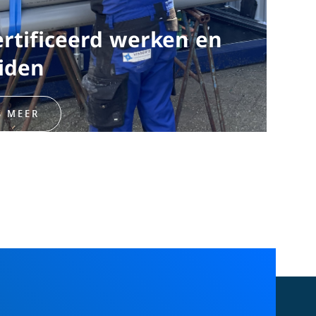
rtificeerd werken en
iden
S MEER