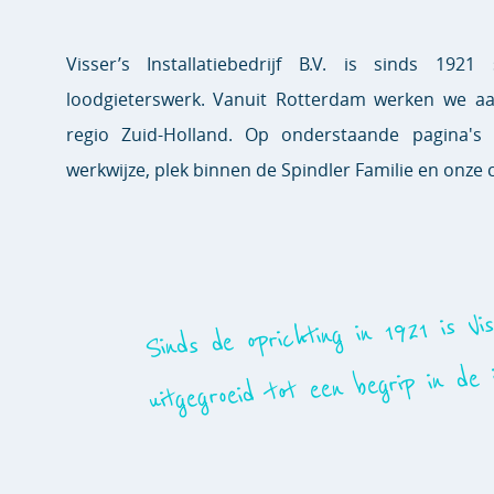
Visser’s Installatiebedrijf B.V. is sinds 1921 
loodgieterswerk. Vanuit Rotterdam werken we aa
regio Zuid-Holland. Op onderstaande pagina's
werkwijze, plek binnen de Spindler Familie en onze 
Sinds de oprichting in 1921 is Vis
uitgegroeid tot een begrip in de i