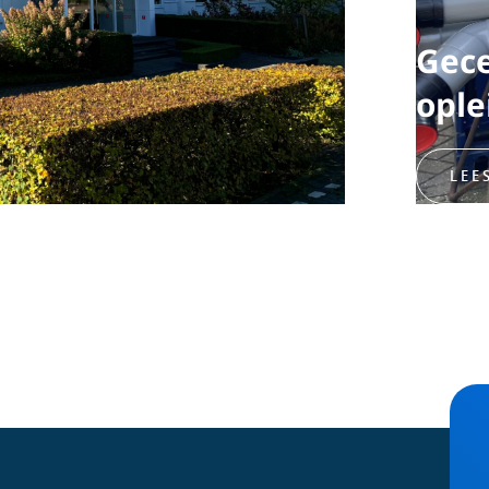
Gece
ople
LEE